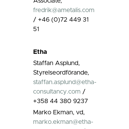
Associate,
fredrik@ametalis.com
/ +46 (0)72 449 31
51
Etha
Staffan Asplund,
Styrelseordförande,
staffan.asplund@etha-
consultancy.com
/
+358 44 380 9237
Marko Ekman, vd,
marko.ekman@etha-