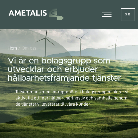
SE
Hem
/ Om oss
Vi är en bolagsgrupp som
utvecklar och erbjuder
hållbarhetsfrämjande tjänster
Tillsammans med entreprenörer i bolagsgruppen bidrar vi
aktivt till ett mer hållbart näringsliv och samhälle genom
de tjänster vi levererar till våra kunder.