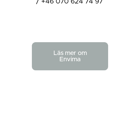
/ +46 070 624 74 97
Läs mer om
Envima