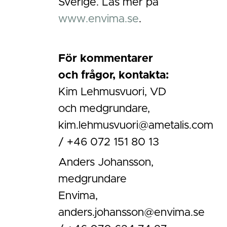
Sverige. Läs mer på
www.envima.se
.
För kommentarer
och frågor, kontakta:
Kim Lehmusvuori, VD
och medgrundare,
kim.lehmusvuori@ametalis.com
/ +46 072 151 80 13
Anders Johansson,
medgrundare
Envima,
anders.johansson@envima.se