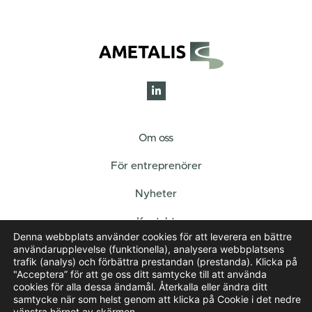
Om oss
För entreprenörer
Nyheter
Kontakt
Denna webbplats använder cookies för att leverera en bättre
användarupplevelse (funktionella), analysera webbplatsens
Hållbarhet
trafik (analys) och förbättra prestandan (prestanda). Klicka på
"Acceptera” för att ge oss ditt samtycke till att använda
Hållbarhetsprinciper
cookies för alla dessa ändamål. Återkalla eller ändra ditt
samtycke när som helst genom att klicka på Cookie i det nedre
Integritetspolicy
vänstra hörnet av skärmen.